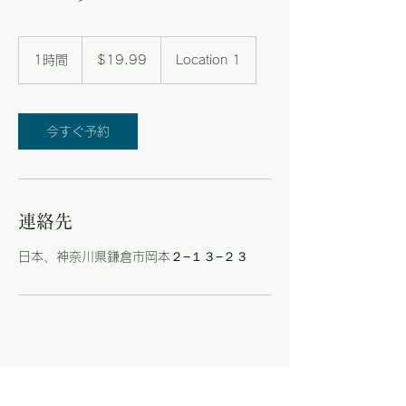
19.99
米
1時間
1
$19.99
Location 1
ド
時
ル
今すぐ予約
連絡先
日本、神奈川県鎌倉市岡本２−１３−２３
The Baseball
Surfer