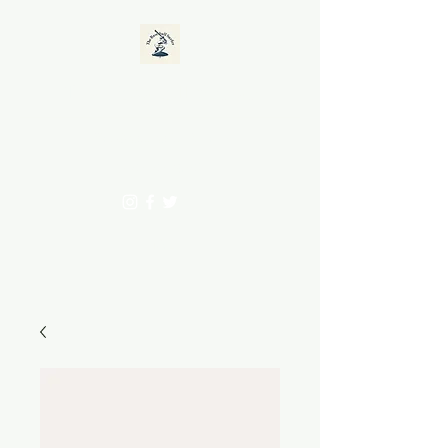
The Baseball Surfer
office@baseballsurfer.com
0467-67-3562
MAIL