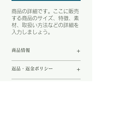
商品の詳細です。ここに販売
する商品のサイズ、特徴、素
材、取扱い方法などの詳細を
入力しましょう。
商品情報
商品の詳細について記入する欄です。
返品・返金ポリシー
ここに販売する商品のサイズ、特徴、
素材、取扱い方法などの詳細を入力し
ましょう。また、商品のセールスポイ
商品の返品・返金について記入する欄
配送情報
ントを入力して、購入者の興味を引き
です。購入後、どのように返品または
つけましょう。
返金できるかを詳しく示しましょう。
手続きを明確に示すことでショップと
商品の配送について記入する欄です。
購入者の信頼関係を築くことができま
ここに商品の配送方法や梱包、配送料
す。
などについて入力しましょう。不着が
起こった際などの手続きに関しても詳
The Baseball
しく示すことで、ショップの信頼度を