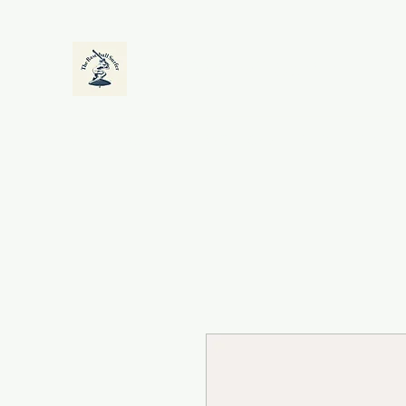
The Baseball Surfer
HOME
CF:LAST STAND
GYM
SHOP
EVENT