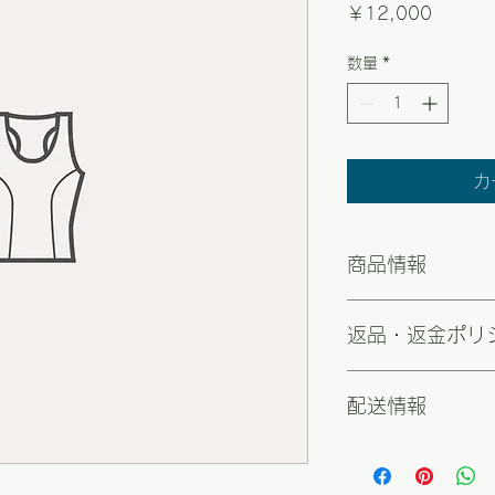
価
￥12,000
格
数量
*
カ
商品情報
商品の詳細について
返品・返金ポリ
品のサイズ、特徴、
しましょう。また、
て、購入者の興味を
商品の返品・返金に
配送情報
のように返品または
う。手続きを明確に
関係を築くことがで
商品の配送について
方法や梱包、配送料